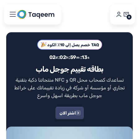
Skip
to
0
content
0
Items
خصم يصل إلى 10٪ الكود TAQ
02
:
02
:
59
:
12
d
h
m
s
بطاقه تقييم جوجل ماب
منتجاتنا ذكية بتقنية NFC و QR تساعدك كصحاب محل
تجاري أو مؤسسة أو شركة في زيادة تقييماتك على خرائط
جوجل ماب بطريقة اسهل واسرع
اشتر الان