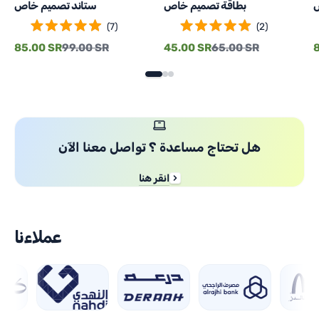
ص
بطاقة تصميم خاص
ستاند تصميم خاص
(
7
)
(
2
)
Regular
Sale
Regular
Sale
R
85.00 SR
99.00 SR
45.00 SR
65.00 SR
price
price
price
price
p
هل تحتاج مساعدة ؟ تواصل معنا الآن
انقر هنا
عملاءنا