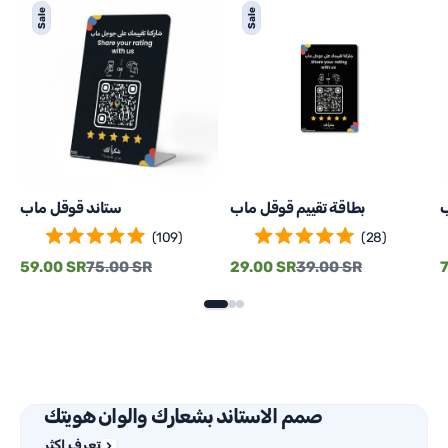
ه
بطاقة
ستاند
Sale
Sale
م
تقييم
قوقل
قوقل
ماب
ماب
ب
بطاقة تقييم قوقل ماب
ستاند قوقل ماب
(
109
)
(
28
)
Regular
Sale
Regular
Sale
R
59.00 SR
75.00 SR
29.00 SR
39.00 SR
price
price
price
price
p
صمم الاستاند بشعارك والوان هويتك
تعرف اكثر