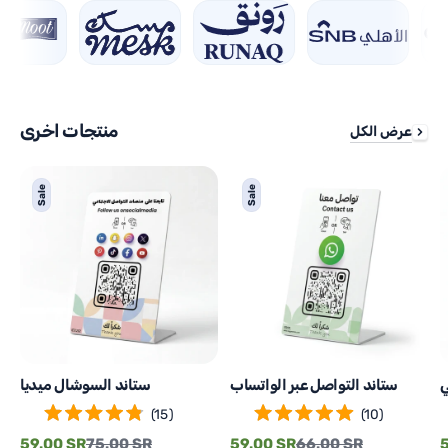
منتجات اخرى
عرض الكل
د
ستاند
ستاند
Sale
Sale
و
التواصل
السوشال
ي
عبر
ميديا
الواتساب
ي
ستاند التواصل عبر الواتساب
ستاند السوشال ميديا
(
15
)
(
10
)
Regular
Sale
Regular
Sale
R
59.00 SR
75.00 SR
59.00 SR
66.00 SR